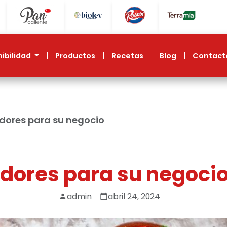
nibilidad
productos
recetas
blog
contact
adores para su negocio
adores para su negoci
admin
abril 24, 2024
person
calendar_today