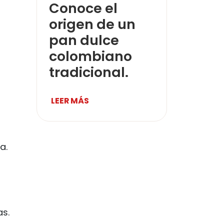
Conoce el
origen de un
pan dulce
colombiano
tradicional.
LEER MÁS
a.
as.