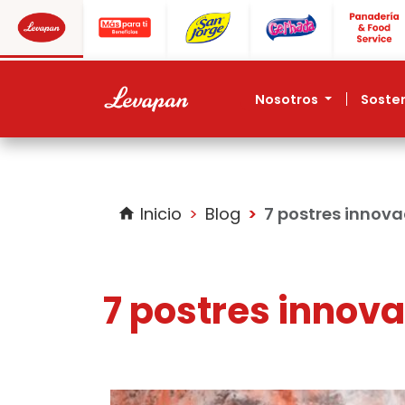
nosotros
soste
Inicio
Blog
7 postres innov
home
7 postres innov